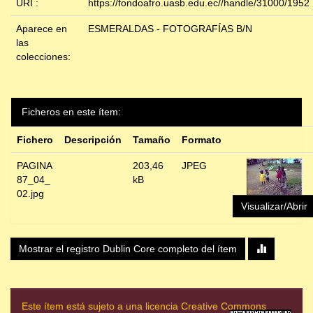
URI :
https://fondoafro.uasb.edu.ec//handle/31000/1952
Aparece en
ESMERALDAS - FOTOGRAFÍAS B/N
las
colecciones:
Ficheros en este ítem:
Fichero
Descripción
Tamaño
Formato
PAGINA
203,46
JPEG
87_04_
kB
02.jpg
Visualizar/Abrir
Mostrar el registro Dublin Core completo del ítem
Este ítem está sujeto a una licencia Creative Commons