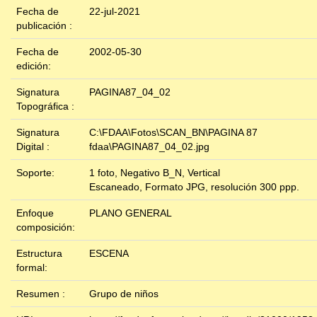
Fecha de
22-jul-2021
publicación :
Fecha de
2002-05-30
edición:
Signatura
PAGINA87_04_02
Topográfica :
Signatura
C:\FDAA\Fotos\SCAN_BN\PAGINA 87
Digital :
fdaa\PAGINA87_04_02.jpg
Soporte:
1 foto, Negativo B_N, Vertical
Escaneado, Formato JPG, resolución 300 ppp.
Enfoque
PLANO GENERAL
composición:
Estructura
ESCENA
formal:
Resumen :
Grupo de niños