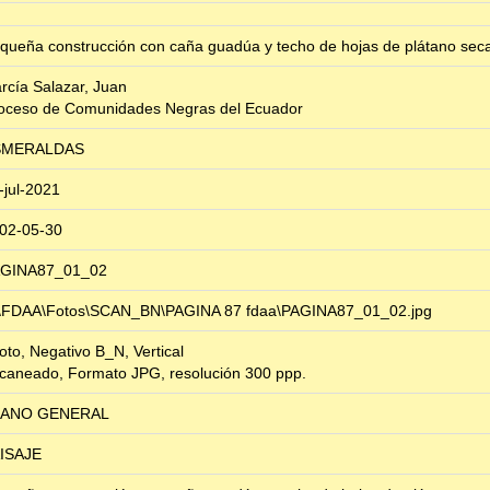
queña construcción con caña guadúa y techo de hojas de plátano sec
rcía Salazar, Juan
oceso de Comunidades Negras del Ecuador
SMERALDAS
-jul-2021
02-05-30
GINA87_01_02
\FDAA\Fotos\SCAN_BN\PAGINA 87 fdaa\PAGINA87_01_02.jpg
foto, Negativo B_N, Vertical
caneado, Formato JPG, resolución 300 ppp.
LANO GENERAL
ISAJE