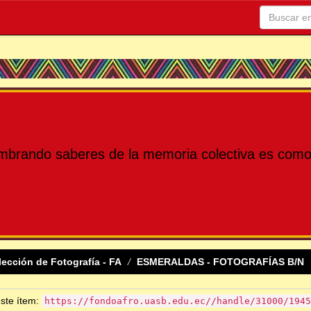
mbrando saberes de la memoria colectiva es como 
lección de Fotografía - FA
ESMERALDAS - FOTOGRAFÍAS B/N
este ítem:
https://fondoafro.uasb.edu.ec//handle/31000/1945