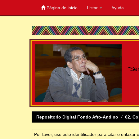
Página de inicio
Listar
Ayuda
Skip
navigation
"Se
Repositorio Digital Fondo Afro-Andino
02. Co
Por favor, use este identificador para citar o enlazar 