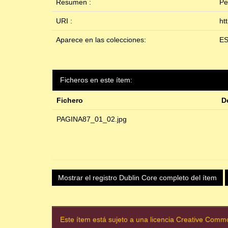
Resumen :
Pe
URI :
ht
Aparece en las colecciones:
ES
Ficheros en este ítem:
Fichero
D
PAGINA87_01_02.jpg
Mostrar el registro Dublin Core completo del ítem
Este ítem está sujeto a una licencia Creative Com