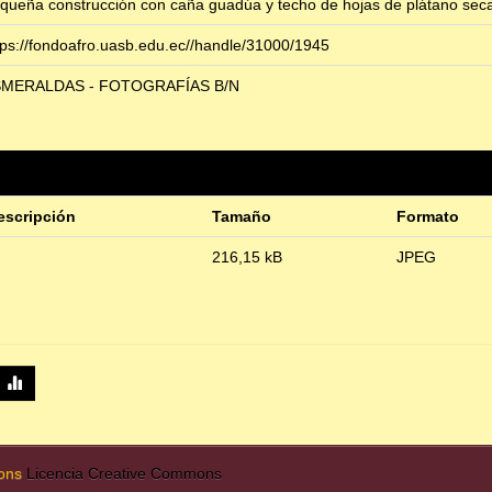
queña construcción con caña guadúa y techo de hojas de plátano sec
tps://fondoafro.uasb.edu.ec//handle/31000/1945
MERALDAS - FOTOGRAFÍAS B/N
escripción
Tamaño
Formato
216,15 kB
JPEG
mons
Licencia Creative Commons