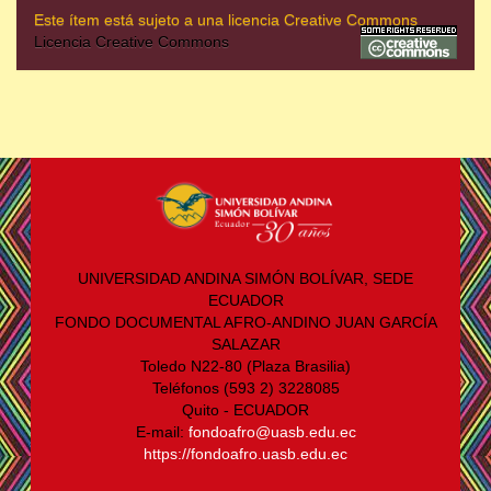
Este ítem está sujeto a una licencia Creative Commons
Licencia Creative Commons
UNIVERSIDAD ANDINA SIMÓN BOLÍVAR, SEDE
ECUADOR
FONDO DOCUMENTAL AFRO-ANDINO JUAN GARCÍA
SALAZAR
Toledo N22-80 (Plaza Brasilia)
Teléfonos (593 2) 3228085
Quito - ECUADOR
E-mail:
fondoafro@uasb.edu.ec
https://fondoafro.uasb.edu.ec