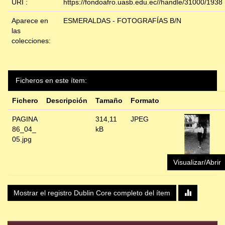
URI :
https://fondoafro.uasb.edu.ec//handle/31000/1938
Aparece en
ESMERALDAS - FOTOGRAFÍAS B/N
las
colecciones:
Ficheros en este ítem:
Fichero
Descripción
Tamaño
Formato
PAGINA
314,11
JPEG
86_04_
kB
05.jpg
Visualizar/Abrir
Mostrar el registro Dublin Core completo del ítem