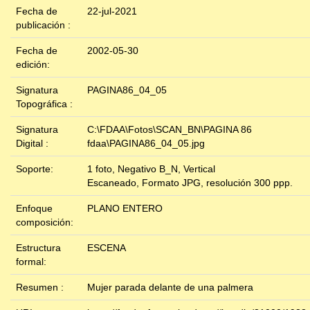
Fecha de
22-jul-2021
publicación :
Fecha de
2002-05-30
edición:
Signatura
PAGINA86_04_05
Topográfica :
Signatura
C:\FDAA\Fotos\SCAN_BN\PAGINA 86
Digital :
fdaa\PAGINA86_04_05.jpg
Soporte:
1 foto, Negativo B_N, Vertical
Escaneado, Formato JPG, resolución 300 ppp.
Enfoque
PLANO ENTERO
composición:
Estructura
ESCENA
formal:
Resumen :
Mujer parada delante de una palmera