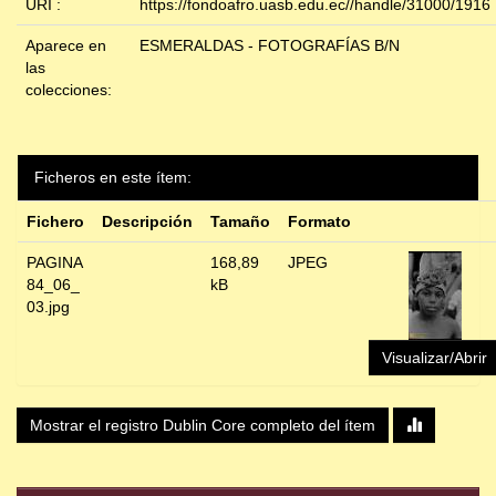
URI :
https://fondoafro.uasb.edu.ec//handle/31000/1916
Aparece en
ESMERALDAS - FOTOGRAFÍAS B/N
las
colecciones:
Ficheros en este ítem:
Fichero
Descripción
Tamaño
Formato
PAGINA
168,89
JPEG
84_06_
kB
03.jpg
Visualizar/Abrir
Mostrar el registro Dublin Core completo del ítem