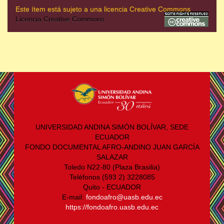
Este ítem está sujeto a una licencia Creative Commons
Licencia Creative Commons
UNIVERSIDAD ANDINA SIMÓN BOLÍVAR, SEDE
ECUADOR
FONDO DOCUMENTAL AFRO-ANDINO JUAN GARCÍA
SALAZAR
Toledo N22-80 (Plaza Brasilia)
Teléfonos (593 2) 3228085
Quito - ECUADOR
E-mail:
fondoafro@uasb.edu.ec
https://fondoafro.uasb.edu.ec