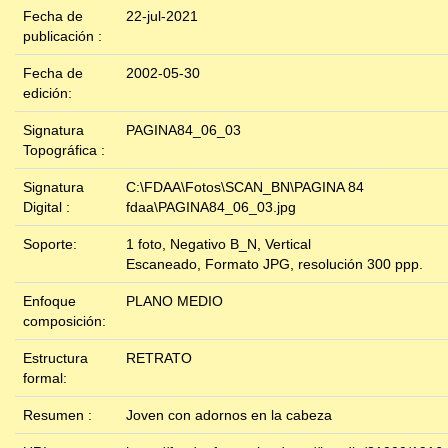
Fecha de
22-jul-2021
publicación :
Fecha de
2002-05-30
edición:
Signatura
PAGINA84_06_03
Topográfica :
Signatura
C:\FDAA\Fotos\SCAN_BN\PAGINA 84
Digital :
fdaa\PAGINA84_06_03.jpg
Soporte:
1 foto, Negativo B_N, Vertical
Escaneado, Formato JPG, resolución 300 ppp.
Enfoque
PLANO MEDIO
composición:
Estructura
RETRATO
formal:
Resumen :
Joven con adornos en la cabeza