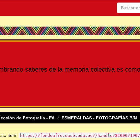
mbrando saberes de la memoria colectiva es como 
lección de Fotografía - FA
ESMERALDAS - FOTOGRAFÍAS B/N
este ítem:
https://fondoafro.uasb.edu.ec//handle/31000/1907