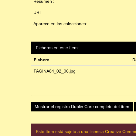
Resumen :
URI :
Aparece en las colecciones:
Ficheros en este ítem:
Fichero
D
PAGINA84_02_06.jpg
Mostrar el registro Dublin Core completo del ítem
Este ítem está sujeto a una licencia Creative Com