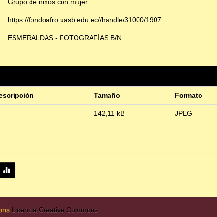
Grupo de niños con mujer
https://fondoafro.uasb.edu.ec//handle/31000/1907
ESMERALDAS - FOTOGRAFÍAS B/N
escripción
Tamaño
Formato
142,11 kB
JPEG
mons
Licencia Creative Commons