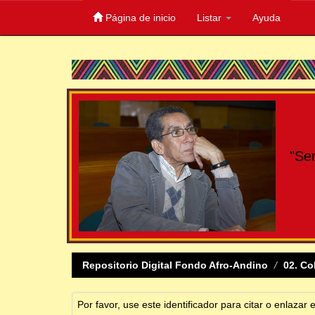
Página de inicio
Listar
Ayuda
Skip
navigation
"Se
Repositorio Digital Fondo Afro-Andino
02. Co
Por favor, use este identificador para citar o enlazar 