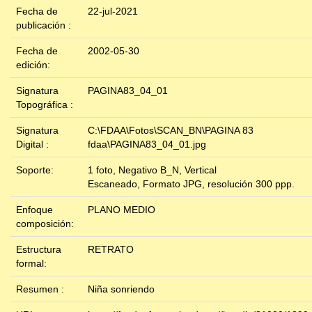
Fecha de
22-jul-2021
publicación :
Fecha de
2002-05-30
edición:
Signatura
PAGINA83_04_01
Topográfica :
Signatura
C:\FDAA\Fotos\SCAN_BN\PAGINA 83
Digital :
fdaa\PAGINA83_04_01.jpg
Soporte:
1 foto, Negativo B_N, Vertical
Escaneado, Formato JPG, resolución 300 ppp.
Enfoque
PLANO MEDIO
composición:
Estructura
RETRATO
formal:
Resumen :
Niña sonriendo