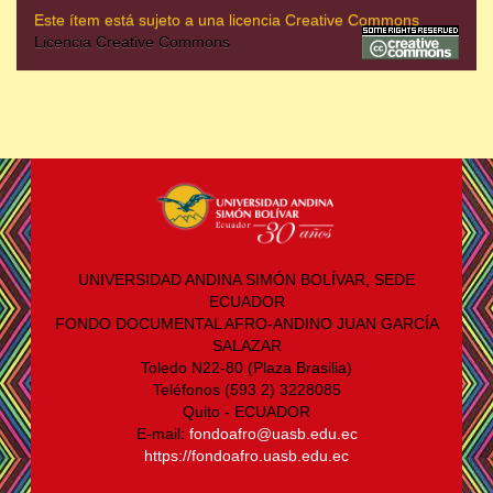
Este ítem está sujeto a una licencia Creative Commons
Licencia Creative Commons
UNIVERSIDAD ANDINA SIMÓN BOLÍVAR, SEDE
ECUADOR
FONDO DOCUMENTAL AFRO-ANDINO JUAN GARCÍA
SALAZAR
Toledo N22-80 (Plaza Brasilia)
Teléfonos (593 2) 3228085
Quito - ECUADOR
E-mail:
fondoafro@uasb.edu.ec
https://fondoafro.uasb.edu.ec