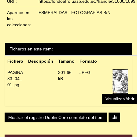
URI :
https://fondoafro.uasb.edu.ec//handle/31000/1899
Aparece en
ESMERALDAS - FOTOGRAFÍAS B/N
las
colecciones:
Ficheros en este ítem:
Fichero
Descripción
Tamaño
Formato
PAGINA
301,66
JPEG
83_04_
kB
01.jpg
Visualizar/Abrir
Mostrar el registro Dublin Core completo del ítem