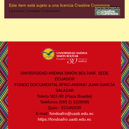
Este ítem está sujeto a una licencia Creative Commons
Licencia Creative Commons
UNIVERSIDAD ANDINA SIMÓN BOLÍVAR, SEDE
ECUADOR
FONDO DOCUMENTAL AFRO-ANDINO JUAN GARCÍA
SALAZAR
Toledo N22-80 (Plaza Brasilia)
Teléfonos (593 2) 3228085
Quito - ECUADOR
E-mail:
fondoafro@uasb.edu.ec
https://fondoafro.uasb.edu.ec