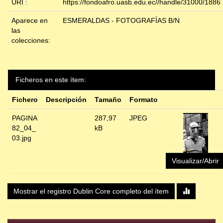
URI :
https://fondoafro.uasb.edu.ec//handle/31000/1886
Aparece en
ESMERALDAS - FOTOGRAFÍAS B/N
las
colecciones:
Ficheros en este ítem:
Fichero
Descripción
Tamaño
Formato
PAGINA
287,97
JPEG
82_04_
kB
03.jpg
Visualizar/Abrir
Mostrar el registro Dublin Core completo del ítem