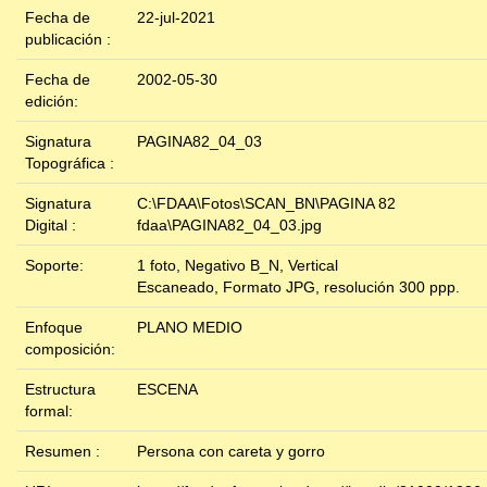
Fecha de
22-jul-2021
publicación :
Fecha de
2002-05-30
edición:
Signatura
PAGINA82_04_03
Topográfica :
Signatura
C:\FDAA\Fotos\SCAN_BN\PAGINA 82
Digital :
fdaa\PAGINA82_04_03.jpg
Soporte:
1 foto, Negativo B_N, Vertical
Escaneado, Formato JPG, resolución 300 ppp.
Enfoque
PLANO MEDIO
composición:
Estructura
ESCENA
formal:
Resumen :
Persona con careta y gorro