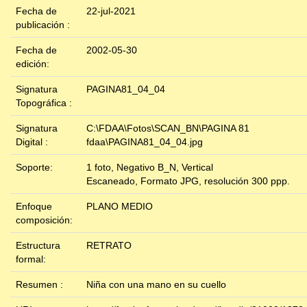
Fecha de
22-jul-2021
publicación :
Fecha de
2002-05-30
edición:
Signatura
PAGINA81_04_04
Topográfica :
Signatura
C:\FDAA\Fotos\SCAN_BN\PAGINA 81
Digital :
fdaa\PAGINA81_04_04.jpg
Soporte:
1 foto, Negativo B_N, Vertical
Escaneado, Formato JPG, resolución 300 ppp.
Enfoque
PLANO MEDIO
composición:
Estructura
RETRATO
formal:
Resumen :
Niña con una mano en su cuello