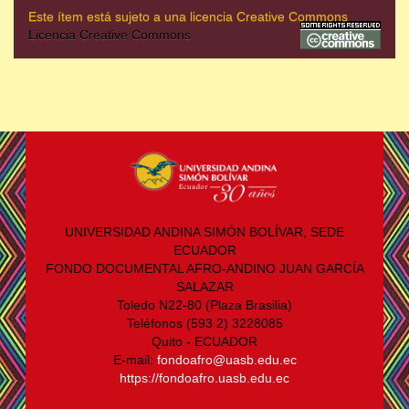
Este ítem está sujeto a una licencia Creative Commons
Licencia Creative Commons
UNIVERSIDAD ANDINA SIMÓN BOLÍVAR, SEDE
ECUADOR
FONDO DOCUMENTAL AFRO-ANDINO JUAN GARCÍA
SALAZAR
Toledo N22-80 (Plaza Brasilia)
Teléfonos (593 2) 3228085
Quito - ECUADOR
E-mail:
fondoafro@uasb.edu.ec
https://fondoafro.uasb.edu.ec