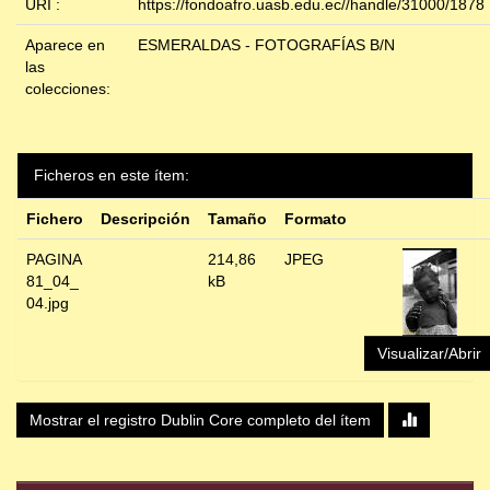
URI :
https://fondoafro.uasb.edu.ec//handle/31000/1878
Aparece en
ESMERALDAS - FOTOGRAFÍAS B/N
las
colecciones:
Ficheros en este ítem:
Fichero
Descripción
Tamaño
Formato
PAGINA
214,86
JPEG
81_04_
kB
04.jpg
Visualizar/Abrir
Mostrar el registro Dublin Core completo del ítem