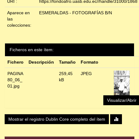
URI :
https://fondoafro.uasb.edu.ec//handle/31000/1868
Aparece en
ESMERALDAS - FOTOGRAFÍAS B/N
las
colecciones:
Ficheros en este ítem:
Fichero
Descripción
Tamaño
Formato
PAGINA
259,45
JPEG
80_06_
kB
01.jpg
Visualizar/Abrir
Mostrar el registro Dublin Core completo del ítem