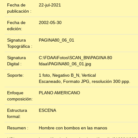
Fecha de
22-jul-2021
publicación :
Fecha de
2002-05-30
edición:
Signatura
PAGINA80_06_01
Topográfica :
Signatura
C:\FDAA\Fotos\SCAN_BN\PAGINA 80
Digital :
fdaa\PAGINA80_06_01.jpg
Soporte:
1 foto, Negativo B_N, Vertical
Escaneado, Formato JPG, resolución 300 ppp.
Enfoque
PLANO AMERICANO
composición:
Estructura
ESCENA
formal:
Resumen :
Hombre con bombos en las manos