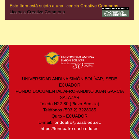
Este ítem está sujeto a una licencia Creative Commons
Licencia Creative Commons
UNIVERSIDAD ANDINA SIMÓN BOLÍVAR, SEDE
ECUADOR
FONDO DOCUMENTAL AFRO-ANDINO JUAN GARCÍA
SALAZAR
Toledo N22-80 (Plaza Brasilia)
Teléfonos (593 2) 3228085
Quito - ECUADOR
E-mail:
fondoafro@uasb.edu.ec
https://fondoafro.uasb.edu.ec