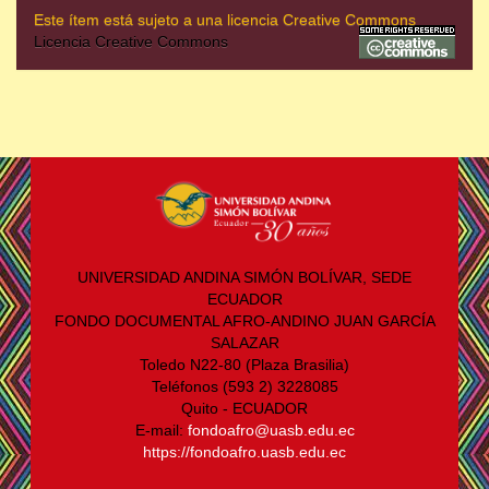
Este ítem está sujeto a una licencia Creative Commons
Licencia Creative Commons
UNIVERSIDAD ANDINA SIMÓN BOLÍVAR, SEDE
ECUADOR
FONDO DOCUMENTAL AFRO-ANDINO JUAN GARCÍA
SALAZAR
Toledo N22-80 (Plaza Brasilia)
Teléfonos (593 2) 3228085
Quito - ECUADOR
E-mail:
fondoafro@uasb.edu.ec
https://fondoafro.uasb.edu.ec