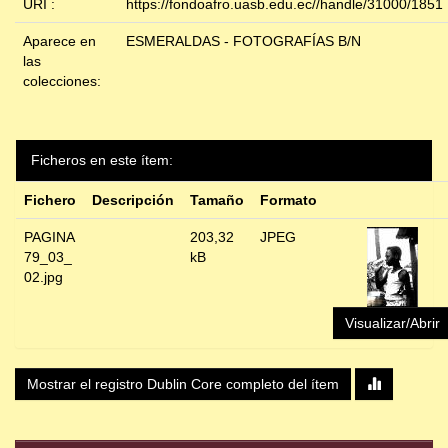
URI :
https://fondoafro.uasb.edu.ec//handle/31000/1851
Aparece en
ESMERALDAS - FOTOGRAFÍAS B/N
las
colecciones:
Ficheros en este ítem:
Fichero
Descripción
Tamaño
Formato
PAGINA
203,32
JPEG
79_03_
kB
02.jpg
Visualizar/Abrir
Mostrar el registro Dublin Core completo del ítem