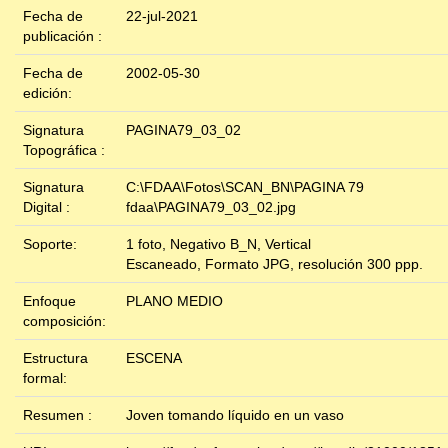
Fecha de
22-jul-2021
publicación :
Fecha de
2002-05-30
edición:
Signatura
PAGINA79_03_02
Topográfica :
Signatura
C:\FDAA\Fotos\SCAN_BN\PAGINA 79
Digital :
fdaa\PAGINA79_03_02.jpg
Soporte:
1 foto, Negativo B_N, Vertical
Escaneado, Formato JPG, resolución 300 ppp.
Enfoque
PLANO MEDIO
composición:
Estructura
ESCENA
formal:
Resumen :
Joven tomando líquido en un vaso