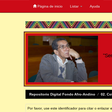
Página de inicio
Listar
Ayuda
Skip
navigation
"Se
Repositorio Digital Fondo Afro-Andino
02. Co
Por favor, use este identificador para citar o enlazar 