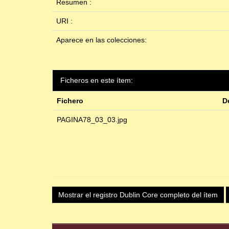
Resumen :
URI :
Aparece en las colecciones:
Ficheros en este ítem:
Fichero
D
PAGINA78_03_03.jpg
Mostrar el registro Dublin Core completo del ítem