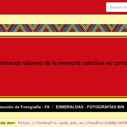
mbrando saberes de la memoria colectiva es como 
lección de Fotografía - FA
ESMERALDAS - FOTOGRAFÍAS B/N
este ítem:
https://fondoafro.uasb.edu.ec//handle/31000/1839