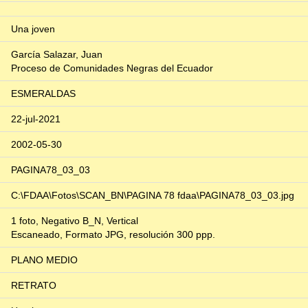
Una joven
García Salazar, Juan
Proceso de Comunidades Negras del Ecuador
ESMERALDAS
22-jul-2021
2002-05-30
PAGINA78_03_03
C:\FDAA\Fotos\SCAN_BN\PAGINA 78 fdaa\PAGINA78_03_03.jpg
1 foto, Negativo B_N, Vertical
Escaneado, Formato JPG, resolución 300 ppp.
PLANO MEDIO
RETRATO