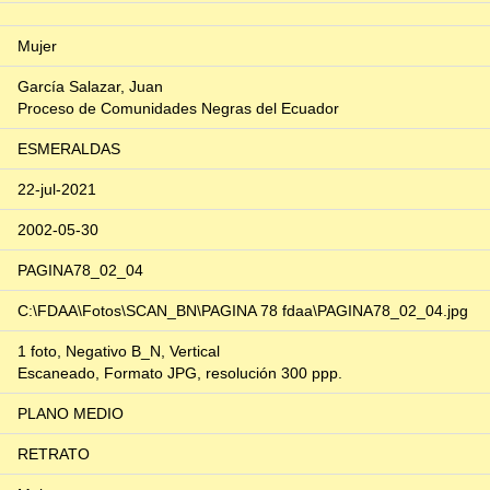
Mujer
García Salazar, Juan
Proceso de Comunidades Negras del Ecuador
ESMERALDAS
22-jul-2021
2002-05-30
PAGINA78_02_04
C:\FDAA\Fotos\SCAN_BN\PAGINA 78 fdaa\PAGINA78_02_04.jpg
1 foto, Negativo B_N, Vertical
Escaneado, Formato JPG, resolución 300 ppp.
PLANO MEDIO
RETRATO