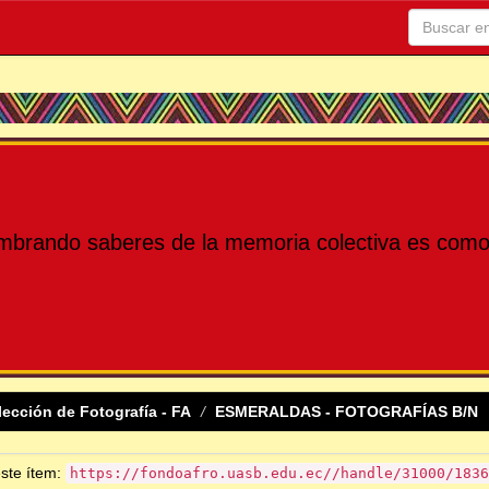
mbrando saberes de la memoria colectiva es como 
lección de Fotografía - FA
ESMERALDAS - FOTOGRAFÍAS B/N
este ítem:
https://fondoafro.uasb.edu.ec//handle/31000/1836