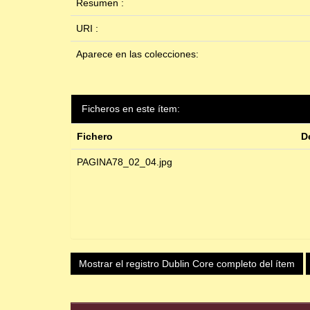
Resumen :
URI :
Aparece en las colecciones:
Ficheros en este ítem:
Fichero
D
PAGINA78_02_04.jpg
Mostrar el registro Dublin Core completo del ítem