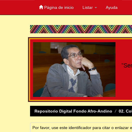
Página de inicio
Listar
Ayuda
Skip
navigation
"Se
Repositorio Digital Fondo Afro-Andino
02. Co
Por favor, use este identificador para citar o enlazar 