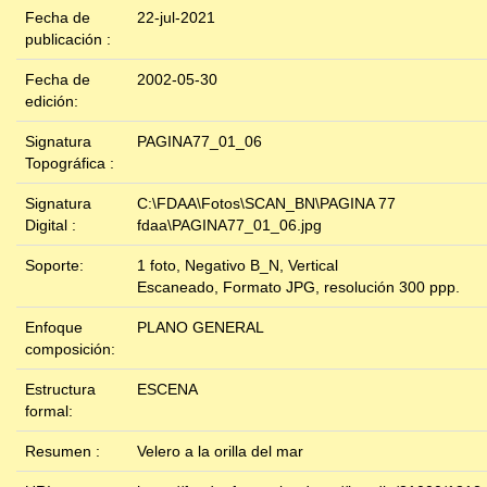
Fecha de
22-jul-2021
publicación :
Fecha de
2002-05-30
edición:
Signatura
PAGINA77_01_06
Topográfica :
Signatura
C:\FDAA\Fotos\SCAN_BN\PAGINA 77
Digital :
fdaa\PAGINA77_01_06.jpg
Soporte:
1 foto, Negativo B_N, Vertical
Escaneado, Formato JPG, resolución 300 ppp.
Enfoque
PLANO GENERAL
composición:
Estructura
ESCENA
formal:
Resumen :
Velero a la orilla del mar