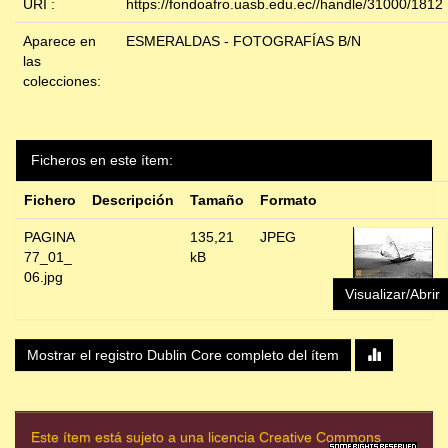
URI :
https://fondoafro.uasb.edu.ec//handle/31000/1812
Aparece en
ESMERALDAS - FOTOGRAFÍAS B/N
las
colecciones:
Ficheros en este ítem:
Fichero
Descripción
Tamaño
Formato
PAGINA
135,21
JPEG
77_01_
kB
06.jpg
Visualizar/Abrir
Mostrar el registro Dublin Core completo del ítem
Este ítem está sujeto a una licencia Creative Commons