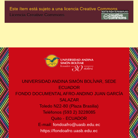
Este ítem está sujeto a una licencia Creative Commons
Licencia Creative Commons
UNIVERSIDAD ANDINA SIMÓN BOLÍVAR, SEDE
ECUADOR
FONDO DOCUMENTAL AFRO-ANDINO JUAN GARCÍA
SALAZAR
Toledo N22-80 (Plaza Brasilia)
Teléfonos (593 2) 3228085
Quito - ECUADOR
E-mail:
fondoafro@uasb.edu.ec
https://fondoafro.uasb.edu.ec