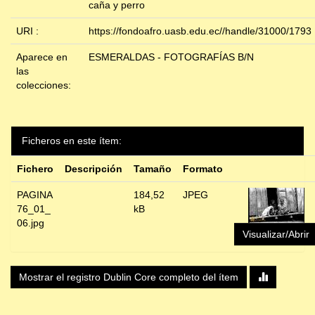
caña y perro
URI :
https://fondoafro.uasb.edu.ec//handle/31000/1793
Aparece en
ESMERALDAS - FOTOGRAFÍAS B/N
las
colecciones:
Ficheros en este ítem:
Fichero
Descripción
Tamaño
Formato
PAGINA
184,52
JPEG
76_01_
kB
06.jpg
Visualizar/Abrir
Mostrar el registro Dublin Core completo del ítem