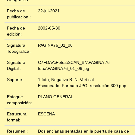
Fecha de
22-jul-2021
publicación :
Fecha de
2002-05-30
edición:
Signatura
PAGINA76_01_06
Topográfica :
Signatura
C:\FDAA\Fotos\SCAN_BN\PAGINA 76
Digital :
fdaa\PAGINA76_01_06.jpg
Soporte:
1 foto, Negativo B_N, Vertical
Escaneado, Formato JPG, resolución 300 ppp.
Enfoque
PLANO GENERAL
composición:
Estructura
ESCENA
formal:
Resumen :
Dos ancianas sentadas en la puerta de casa de