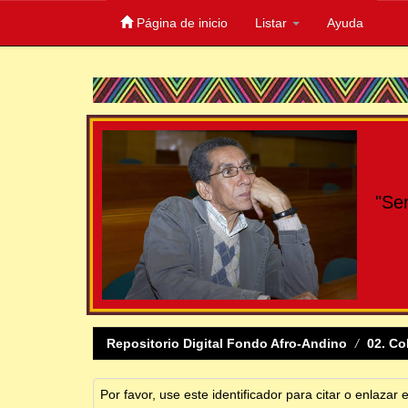
Página de inicio
Listar
Ayuda
Skip
navigation
"Se
Repositorio Digital Fondo Afro-Andino
02. Co
Por favor, use este identificador para citar o enlazar 