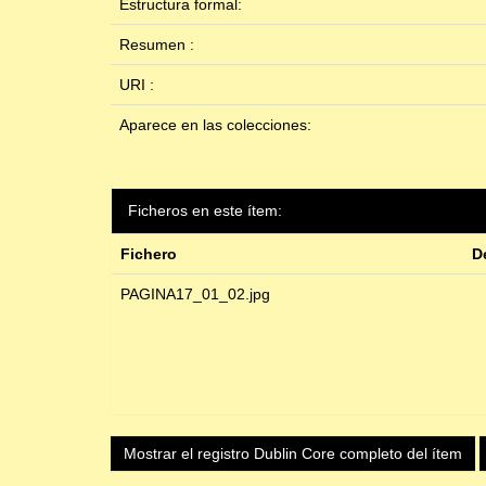
Estructura formal:
Resumen :
URI :
Aparece en las colecciones:
Ficheros en este ítem:
Fichero
D
PAGINA17_01_02.jpg
Mostrar el registro Dublin Core completo del ítem