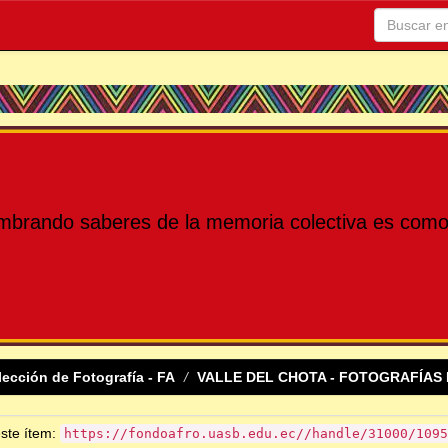
mbrando saberes de la memoria colectiva es como 
lección de Fotografía - FA
VALLE DEL CHOTA - FOTOGRAFÍAS 
este ítem:
https://fondoafro.uasb.edu.ec//handle/31000/1095