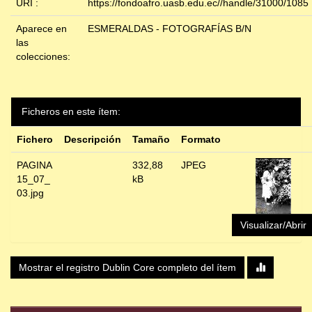
URI :
https://fondoafro.uasb.edu.ec//handle/31000/1085
Aparece en
ESMERALDAS - FOTOGRAFÍAS B/N
las
colecciones:
Ficheros en este ítem:
Fichero
Descripción
Tamaño
Formato
PAGINA
332,88
JPEG
15_07_
kB
03.jpg
Visualizar/Abrir
Mostrar el registro Dublin Core completo del ítem