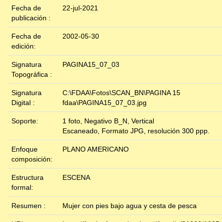
Fecha de
22-jul-2021
publicación :
Fecha de
2002-05-30
edición:
Signatura
PAGINA15_07_03
Topográfica :
Signatura
C:\FDAA\Fotos\SCAN_BN\PAGINA 15
Digital :
fdaa\PAGINA15_07_03.jpg
Soporte:
1 foto, Negativo B_N, Vertical
Escaneado, Formato JPG, resolución 300 ppp.
Enfoque
PLANO AMERICANO
composición:
Estructura
ESCENA
formal:
Resumen :
Mujer con pies bajo agua y cesta de pesca