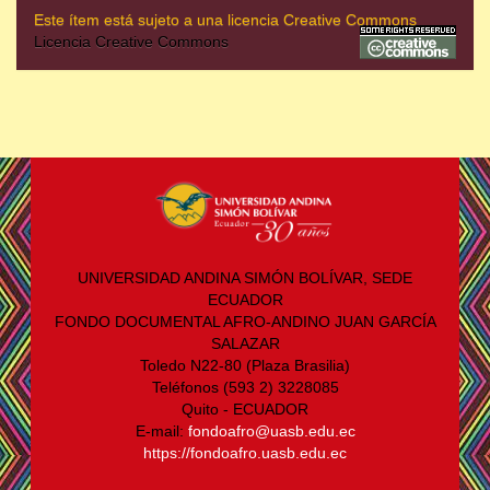
Este ítem está sujeto a una licencia Creative Commons
Licencia Creative Commons
UNIVERSIDAD ANDINA SIMÓN BOLÍVAR, SEDE
ECUADOR
FONDO DOCUMENTAL AFRO-ANDINO JUAN GARCÍA
SALAZAR
Toledo N22-80 (Plaza Brasilia)
Teléfonos (593 2) 3228085
Quito - ECUADOR
E-mail:
fondoafro@uasb.edu.ec
https://fondoafro.uasb.edu.ec