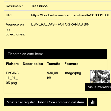
Resumen :
Tres niños
URI :
https://fondoafro.uasb.edu.ec//handle/31000/1001
Aparece en
ESMERALDAS - FOTOGRAFÍAS B/N
las
colecciones:
Ficheros en este ítem:
Fichero
Descripción
Tamaño
Formato
PAGINA
930,08
image/png
11_01_
kB
05.png
Visualizar/Abri
Mostrar el registro Dublin Core completo del ítem