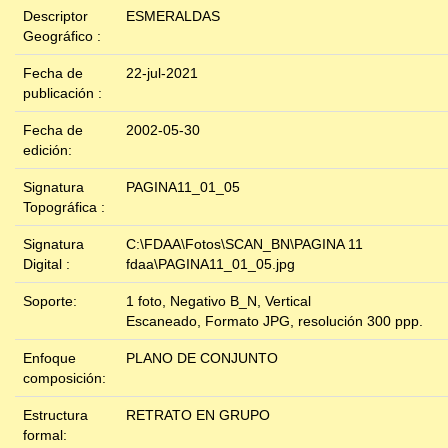
Descriptor
ESMERALDAS
Geográfico :
Fecha de
22-jul-2021
publicación :
Fecha de
2002-05-30
edición:
Signatura
PAGINA11_01_05
Topográfica :
Signatura
C:\FDAA\Fotos\SCAN_BN\PAGINA 11
Digital :
fdaa\PAGINA11_01_05.jpg
Soporte:
1 foto, Negativo B_N, Vertical
Escaneado, Formato JPG, resolución 300 ppp.
Enfoque
PLANO DE CONJUNTO
composición:
Estructura
RETRATO EN GRUPO
formal: